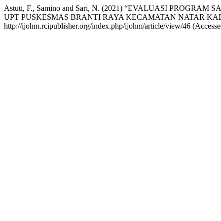
Astuti, F., Samino and Sari, N. (2021) “EVALUASI P
UPT PUSKESMAS BRANTI RAYA KECAMATAN NATAR KA
http://ijohm.rcipublisher.org/index.php/ijohm/article/view/46 (Acces