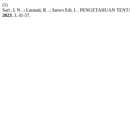
(1)
Sari , I. N. .; Larasati, R. .; Sarwo Edi, I. . PENGETA
2023
,
3
, 41-57.