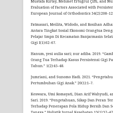
Mustafa Kirtay, Mehmet Ertuǧrul Çifti, and Nur
Evaluation of Factors Associated with Persiste
European Journal of Orthodontics 34(2):208–12. 
Fatmasari, Meilita, Widodo, and Rosihan Adh
Antara Tingkat Sosial Ekonomi Orangtua Denga
Pelajar Smpn Di Kecamatan Banjarmasin Selat
Gigi I(1):62–67.
Hanum, yesi aulia sari; nur adiba. 2019. “G
Orang Tua Terhadap Kasus Persistensi Gigi P
Tahun.” 1(2):45–48.
Jumriani, and Sunomo Hadi. 2021. “Pengetah
Pertumbuhan Gigi Anak.” 20(1):1–7.
Keswara, Umi Romayati, Dian Arif Wahyudi, a
Sari. 2019. “Pengetahuan, Sikap Dan Peran T
Terhadap Penerapan Pola Hidup Bersih Dan 
Tangga.” Holistik Jurnal Kesehatan 13(1):37–47.