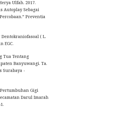
erya Ulfah. 2017.
s Autoplay Sebagai
Percobaan.” Preventia
entokraniofasoal ( L.
an EGC.
g Tua Tentang
upaten Banyuwangi. Ta.
s Surabaya -
sa Pertumbuhan Gigi
Kecamatan Darul Imarah
1.