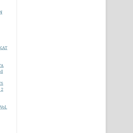
N
KAT
YA
nd
ES
 2
Vol.