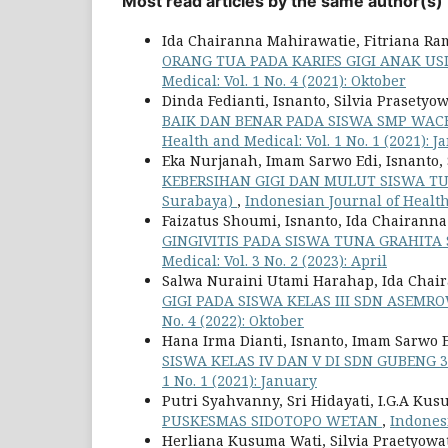
Most read articles by the same author(s)
Ida Chairanna Mahirawatie, Fitriana Ra
ORANG TUA PADA KARIES GIGI ANAK US
Medical: Vol. 1 No. 4 (2021): Oktober
Dinda Fedianti, Isnanto, Silvia Prasetyow
BAIK DAN BENAR PADA SISWA SMP WAC
Health and Medical: Vol. 1 No. 1 (2021): 
Eka Nurjanah, Imam Sarwo Edi, Isnanto, 
KEBERSIHAN GIGI DAN MULUT SISWA TUNA
Surabaya)
,
Indonesian Journal of Health 
Faizatus Shoumi, Isnanto, Ida Chairann
GINGIVITIS PADA SISWA TUNA GRAHITA
Medical: Vol. 3 No. 2 (2023): April
Salwa Nuraini Utami Harahap, Ida Chair
GIGI PADA SISWA KELAS III SDN ASEMR
No. 4 (2022): Oktober
Hana Irma Dianti, Isnanto, Imam Sarwo 
SISWA KELAS IV DAN V DI SDN GUBENG 
1 No. 1 (2021): January
Putri Syahvanny, Sri Hidayati, I.G.A Kus
PUSKESMAS SIDOTOPO WETAN
,
Indonesi
Herliana Kusuma Wati, Silvia Praetyowa