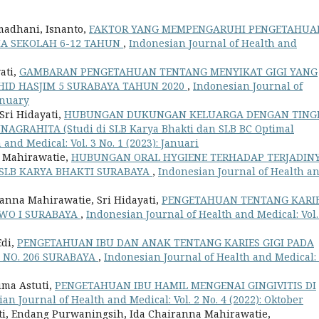
madhani, Isnanto,
FAKTOR YANG MEMPENGARUHI PENGETAHUA
IA SEKOLAH 6-12 TAHUN
,
Indonesian Journal of Health and
ati,
GAMBARAN PENGETAHUAN TENTANG MENYIKAT GIGI YANG
HID HASJIM 5 SURABAYA TAHUN 2020
,
Indonesian Journal of
January
Sri Hidayati,
HUBUNGAN DUKUNGAN KELUARGA DENGAN TING
GRAHITA (Studi di SLB Karya Bhakti dan SLB BC Optimal
and Medical: Vol. 3 No. 1 (2023): Januari
a Mahirawatie,
HUBUNGAN ORAL HYGIENE TERHADAP TERJADIN
 SLB KARYA BHAKTI SURABAYA
,
Indonesian Journal of Health a
anna Mahirawatie, Sri Hidayati,
PENGETAHUAN TENTANG KARI
OWO I SURABAYA
,
Indonesian Journal of Health and Medical: Vol.
Edi,
PENGETAHUAN IBU DAN ANAK TENTANG KARIES GIGI PADA
3 NO. 206 SURABAYA
,
Indonesian Journal of Health and Medical: 
uma Astuti,
PENGETAHUAN IBU HAMIL MENGENAI GINGIVITIS DI
an Journal of Health and Medical: Vol. 2 No. 4 (2022): Oktober
ti, Endang Purwaningsih, Ida Chairanna Mahirawatie,