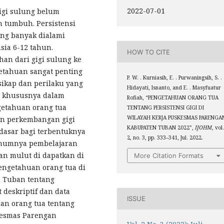
2022-07-01
gigi sulung belum
h tumbuh. Persistensi
ang banyak dialami
ia 6-12 tahun.
HOW TO CITE
han dari gigi sulung ke
getahuan sangat penting
P. W. . Kurniasih, E. . Purwaningsih, S. .
sikap dan perilaku yang
Hidayati, Isnanto, and E. . Masyfuatur
 khususnya dalam
Rofiah, “PENGETAHUAN ORANG TUA
ngetahuan orang tua
TENTANG PERSISTENSI GIGI DI
WILAYAH KERJA PUSKESMAS PARENGA
an perkembangan gigi
KABUPATEN TUBAN 2022”,
IJOHM
, vol
 dasar bagi terbentuknya
2, no. 3, pp. 333–341, Jul. 2022.
umumnya pembelajaran
an mulut di dapatkan di
More Citation Formats
engetahuan orang tua di
n Tuban tentang
t deskriptif dan data
ISSUE
uan orang tua tentang
kesmas Parengan