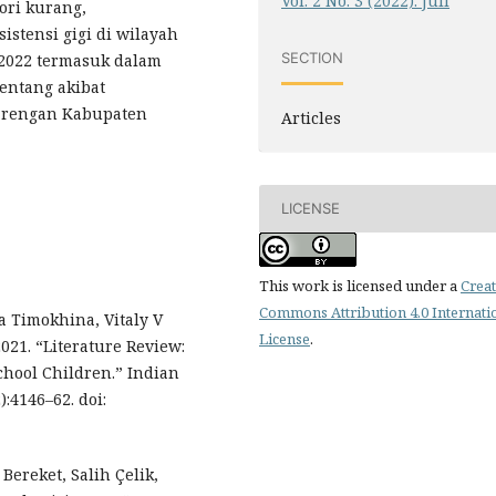
Vol. 2 No. 3 (2022): Juli
ori kurang,
stensi gigi di wilayah
SECTION
2022 termasuk dalam
entang akibat
Parengan Kabupaten
Articles
LICENSE
This work is licensed under a
Creat
Commons Attribution 4.0 Internati
 Timokhina, Vitaly V
License
.
2021. “Literature Review:
chool Children.” Indian
:4146–62. doi:
 Bereket, Salih Çelik,