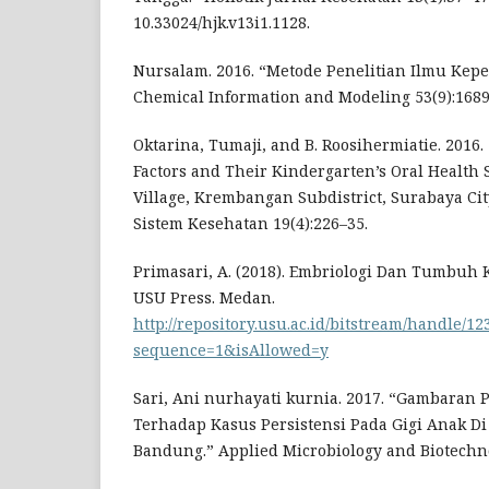
10.33024/hjk.v13i1.1128.
Nursalam. 2016. “Metode Penelitian Ilmu Kepe
Chemical Information and Modeling 53(9):1689
Oktarina, Tumaji, and B. Roosihermiatie. 2016.
Factors and Their Kindergarten’s Oral Health
Village, Krembangan Subdistrict, Surabaya Cit
Sistem Kesehatan 19(4):226–35.
Primasari, A. (2018). Embriologi Dan Tumbuh
USU Press. Medan.
http://repository.usu.ac.id/bitstream/handle/12
sequence=1&isAllowed=y
Sari, Ani nurhayati kurnia. 2017. “Gambaran
Terhadap Kasus Persistensi Pada Gigi Anak Di
Bandung.” Applied Microbiology and Biotechno