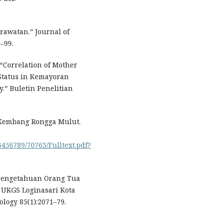
rawatan.” Journal of
–99.
 “Correlation of Mother
 Status in Kemayoran
y.” Buletin Penelitian
 Kembang Rongga Mulut.
3456789/70763/Fulltext.pdf?
 Pengetahuan Orang Tua
 UKGS Loginasari Kota
logy 85(1):2071–79.