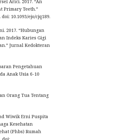
sel Arici. 2017. “An
nt Primary Teeth.”
doi: 10.1093/ejo/cjq189.
ani. 2017. “Hubungan
n Indeks Karies Gigi
an.” Jurnal Kedokteran
ambaran Pengetahuan
ada Anak Usia 6-10
uan Orang Tua Tentang
nd Wiwik Erni Puspita
enaga Kesehatan
Sehat (Phbs) Rumah
 doi: