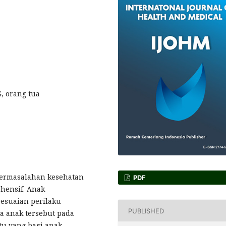
G, orang tua
permasalahan kesehatan
PDF
hensif. Anak
esuaian perilaku
PUBLISHED
ga anak tersebut pada
u yang bagi anak