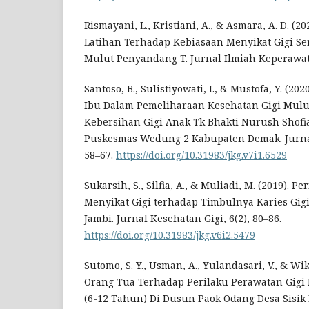
Rismayani, L., Kristiani, A., & Asmara, A. D. (
Latihan Terhadap Kebiasaan Menyikat Gigi Se
Mulut Penyandang T. Jurnal Ilmiah Keperawatan
Santoso, B., Sulistiyowati, I., & Mustofa, Y. (
Ibu Dalam Pemeliharaan Kesehatan Gigi Mul
Kebersihan Gigi Anak Tk Bhakti Nurush Shof
Puskesmas Wedung 2 Kabupaten Demak. Jurnal 
58–67.
https://doi.org/10.31983/jkg.v7i1.6529
Sukarsih, S., Silfia, A., & Muliadi, M. (2019). 
Menyikat Gigi terhadap Timbulnya Karies Gigi
Jambi. Jurnal Kesehatan Gigi, 6(2), 80–86.
https://doi.org/10.31983/jkg.v6i2.5479
Sutomo, S. Y., Usman, A., Yulandasari, V., & Wi
Orang Tua Terhadap Perilaku Perawatan Gigi 
(6-12 Tahun) Di Dusun Paok Odang Desa Sisik