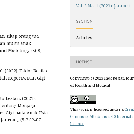
Vol. 3 No. 1 (2023): Januari
SECTION
an sikap orang tua
Articles
dan mulut anak
and Modeling, 53(9),
LICENSE
C. (2022). Faktor Resiko
miah Keperawatan Gigi
Copyright (c) 2023 Indonesian Jour
of Health and Medical
u Lestari. (2021).
tentang Menjaga
This work is licensed under a
Creat
es Gigi pada Anak Usia
Commons Attribution 4.0 Internati
Journal,, (5)2 82–87.
License
.