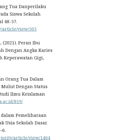
rang Tua Danperilaku
Pada Siswa Sekolah
al 48-57.
/article/view/505
A. (2021). Peran Ibu
ah Dengan Angka Karies
ah Keperawatan Gigi,
Peran Orang Tua Dalam
 Mulut Dengan Status
Studi Ilmu Keislaman
a.ac.id/819/
Ibu dalam Pemeliharaan
k Usia Sekolah Dasar.
–6.
jority/article/view/1464