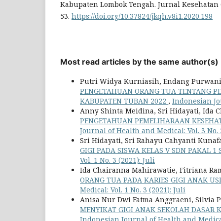
Kabupaten Lombok Tengah. Jurnal Kesehatan 
53.
https://doi.org/10.37824/jkqh.v8i1.2020.198
Most read articles by the same author(s)
Putri Widya Kurniasih, Endang Purwaning
PENGETAHUAN ORANG TUA TENTANG PER
KABUPATEN TUBAN 2022
,
Indonesian Jou
Anny Shinta Meidina, Sri Hidayati, Ida
PENGETAHUAN PEMELIHARAAN KESEHAT
Journal of Health and Medical: Vol. 3 No. 
Sri Hidayati, Sri Rahayu Cahyanti Kuna
GIGI PADA SISWA KELAS V SDN PAKAL 
Vol. 1 No. 3 (2021): Juli
Ida Chairanna Mahirawatie, Fitriana Ra
ORANG TUA PADA KARIES GIGI ANAK US
Medical: Vol. 1 No. 3 (2021): Juli
Anisa Nur Dwi Fatma Anggraeni, Silvia 
MENYIKAT GIGI ANAK SEKOLAH DASAR K
Indonesian Journal of Health and Medical: