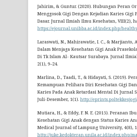
Jahirim, & Guntur. (2020). Hubungan Peran O
Menggosok Gigi Dengan Kejadian Karies Gigi 
Dasar. Jurnal Ilmiah Ilmu Kesehatan, VIII(2), h
https://ejournal.unibba.ac.id/index.php/healthy
Laraswati, N., Mahirawatie, I. C., & Marjianto, 
Dalam Menjaga Kesehatan Gigi Anak Prasekol
Di Tk Islam Al- Kautsar Surabaya. Jurnal Ilmi
2(1), 9–24.
Marlina, D., Taadi, T., & Hidayati, S. (2019). 
Kemampuan Pelihara Diri Kesehatan Gigi Dan
Karies Pada Anak Retardasi Mental Di Jurnal 
Juli-Desember, 1(1).
http://eprints.poltekkesjogj
Mutiara, H., & Eddy, F. N. E. (2015). Peranan 
Kesehatan Gigi Anak dengan Status Karies Ana
Medical Journal of Lampung University, 4(8), 1
http://juke.kedokteran.unila.ac.id/index.php/ma