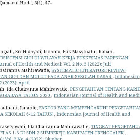
Qamarul Huda, 8(1), 47–
sih, Sri Hidayati, Isnanto, Etik Masyfuatur Rofiah,
SISTENSI GIGI DI WILAYAH KERJA PUSKESMAS PARENGAN
rnal of Health and Medical: Vol. 2 No. 3 (2022): Juli
 Chairanna Mahirawatie,
SYSTEMATIC LITERATURE REVIEW:
AN GIGI DAN MULUT PADA ANAK SEKOLAH DASAR
,
Indonesian
2 (2023): April
fah, Ida Chairanna Mahirawatie,
PENGETAHUAN TENTANG KARIE
1 SURABAYA TAHUN 2020
,
Indonesian Journal of Health and Medi
madhani, Isnanto,
FAKTOR YANG MEMPENGARUHI PENGETAHUA
IA SEKOLAH 6-12 TAHUN
,
Indonesian Journal of Health and
Prasetyowati, Ida Chairanna Mahirawatie,
TINGKAT PENGETAHU
ELAS 1-3 DI SDN 2 SUMBEREJO KABUPATEN TRENGGALEK
,
 Vol. 2 No. 4 (2022): Oktober