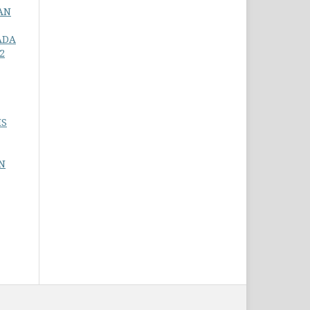
AN
ADA
2
IS
N