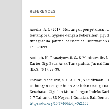
REFERENCES
Amelia, A. L. (2017). Hubungan pengetahuan d
tentang oral hygene dengan kebersihan gigi 
tunagrahita. Journal of Chemical Information 
1689–1699.
Amiqoh, N., Prasetyowati, S., & Mahirawatie, I. 
Karies Gigi Pada Anak Tunagrahita. Jurnal Il
(JIKG), 3(1), 28–38.
Erawati Made Dwi, S. G. A. F. N., & Sudirman Put
Hubungan Pengetahuan Anak dan Orang Tua 
Kesehatan Gigi dan Mulut dengan Indeks Kari
6-7 Tahun di SD Negeri 1 Gunaksa. Bali Dental 
https://doi.org/10.37466/bdj.v5i2.162