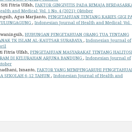
iti Fitria Ulfah,
FAKTOR GINGIVITIS PADA REMAJA BERDASARK
alth and Medical: Vol. 1 No. 4 (2021): Oktober
ngsih, Agus Marjianto,
PENGETAHUAN TENTANG KARIES GIGI P
N TULUNGAGUNG
,
Indonesian Journal of Health and Medical: Vol. 
urwaningsih,
HUBUNGAN PENGETAHUAN ORANG TUA TENTANG
 ANAK TK ISLAM AL-KAUTSAR SURABAYA
,
Indonesian Journal of
pril
 Fitria Ulfah,
PENGETAHUAN MASYARAKAT TENTANG HALITOS
RAM DI KELURAHAN ARJUNA BANDUNG
,
Indonesian Journal of
ktober
madhani, Isnanto,
FAKTOR YANG MEMPENGARUHI PENGETAHUA
IA SEKOLAH 6-12 TAHUN
,
Indonesian Journal of Health and