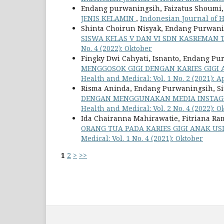
Endang purwaningsih, Faizatus Shoumi, S
JENIS KELAMIN
,
Indonesian Journal of He
Shinta Choirun Nisyak, Endang Purwani
SISWA KELAS V DAN VI SDN KASREMA
No. 4 (2022): Oktober
Fingky Dwi Cahyati, Isnanto, Endang P
MENGGOSOK GIGI DENGAN KARIES GIGI
Health and Medical: Vol. 1 No. 2 (2021): A
Risma Aninda, Endang Purwaningsih, Siti
DENGAN MENGGUNAKAN MEDIA INSTAG
Health and Medical: Vol. 2 No. 4 (2022): O
Ida Chairanna Mahirawatie, Fitriana Ra
ORANG TUA PADA KARIES GIGI ANAK US
Medical: Vol. 1 No. 4 (2021): Oktober
1
2
>
>>