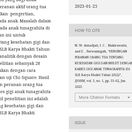
2023-01-25
eranan aktif orang tua
kan pengertian,
ada anak. Masalah dalam
pada anak tunagrahita di
HOW TO CITE
an ini untuk
ang kesehatan gigi dan
N. W. Atmadjati, I. C. . Mahirawatie,
 SLB Karya Bhakti Tahun
and E. . Purwaningsih, “HUBUNGAN
 analitik dengan desain
PERANAN ORANG TUA TENTANG
nelitian sebanyak 28
KESEHATAN GIGI DAN MULUT DENGA
KARIES GIGI ANAK TUNAGRAHITA (Di
ukan dengan cara
SLB Karya Bhakti Tahun 2022)”,
n uji Chi-Square. Hasil
IJOHM
, vol. 3, no. 1, pp. 53–62, Jan.
n peranan orang tua
2023.
es gigi anak tunagrahita
More Citation Formats
l penelitian ini adalah
g kesehatan gigi dan
 SLB Karya Bhakti
ISSUE