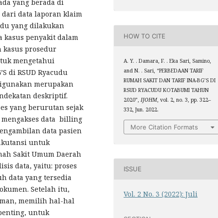
ada yang berada di
 dari data laporan klaim
du yang dilakukan
HOW TO CITE
da kasus penyakit dalam
 kasus prosedur
untuk mengetahui
A. Y. . Damara, F. . Eka Sari, Samino,
and N. . Sari, “PERBEDAAN TARIF
G’S di RSUD Ryacudu
RUMAH SAKIT DAN TARIF INA-BG’S DI
 digunakan merupakan
RSUD RYACUDU KOTABUMI TAHUN
dekatan deskriptif.
2020”,
IJOHM
, vol. 2, no. 3, pp. 322–
ses yang berurutan sejak
332, Jun. 2022.
 mengakses data billing
More Citation Formats
 pengambilan data pasien
akutansi untuk
umah Sakit Umum Daerah
is data, yaitu: proses
ISSUE
h data yang tersedia
okumen. Setelah itu,
Vol. 2 No. 3 (2022): Juli
man, memilih hal-hal
penting, untuk