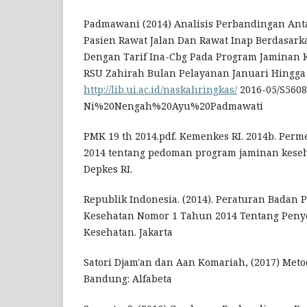
Padmawani (2014) Analisis Perbandingan Ant
Pasien Rawat Jalan Dan Rawat Inap Berdasark
Dengan Tarif Ina-Cbg Pada Program Jaminan 
RSU Zahirah Bulan Pelayanan Januari Hingga 
http://lib.ui.ac.id/naskahringkas/
2016-05/S5608
Ni%20Nengah%20Ayu%20Padmawati
PMK 19 th 2014.pdf. Kemenkes RI. 2014b. Per
2014 tentang pedoman program jaminan keseha
Depkes RI.
Republik Indonesia. (2014). Peraturan Badan
Kesehatan Nomor 1 Tahun 2014 Tentang Peny
Kesehatan. Jakarta
Satori Djam'an dan Aan Komariah, (2017) Metod
Bandung: Alfabeta