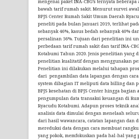
mengenai paket INA-CBG’s ternyata beberapa 
bawah tarif rumah sakit. Menurut survei awal
BPJS Center Rumah Sakit Umum Daerah Ryacu
peneliti pada bulan Januari 2019, terlihat pa
sebanyak 46%, kasus bedah sebanyak 40% dan
persalinan 56%. Tujuan dari penelitian ini 
perbedaan tarif rumah sakit dan tarif INA-CB
Kotabumi Tahun 2020. Jenis penelitian yang
penelitian kualitatif dengan menggunakan pen
Penelitian ini dilakukan melalui tahapan pro
dari pengambilan data lapangan dengan cara
system dibagian IT meliputi data billing dan
BPJS kesehatan di BPJS Center hingga bagian 
pengumpulan data transaksi keuangan di R
Ryacudu Kotabumi. Adapun proses teknik analis
analisis data dimulai dengan menelaah seluru
dari hasil wawancara, catatan lapangan dan d
mereduksi data dengan cara membuat rangku
yang pokok, memfokuskan pada hal-hal yang 