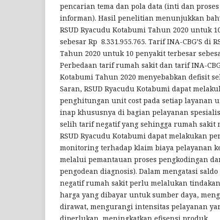
pencarian tema dan pola data (inti dan prose
informan). Hasil penelitian menunjukkan bahw
RSUD Ryacudu Kotabumi Tahun 2020 untuk 10 
sebesar Rp 8.331.955.765. Tarif INA-CBG’S di
Tahun 2020 untuk 10 penyakit terbesar sebesa
Perbedaan tarif rumah sakit dan tarif INA-CB
Kotabumi Tahun 2020 menyebabkan defisit seb
Saran, RSUD Ryacudu Kotabumi dapat melaku
penghitungan unit cost pada setiap layanan 
inap khususnya di bagian pelayanan spesial
selih tarif negatif yang sehingga rumah sakit
RSUD Ryacudu Kotabumi dapat melakukan pe
monitoring terhadap klaim biaya pelayanan k
melalui pemantauan proses pengkodingan dan 
pengodean diagnosis). Dalam mengatasi saldo
negatif rumah sakit perlu melalukan tindaka
harga yang dibayar untuk sumber daya, meng
dirawat, mengurangi intensitas pelayanan ya
diperlukan, meningkatkan efisensi produk.