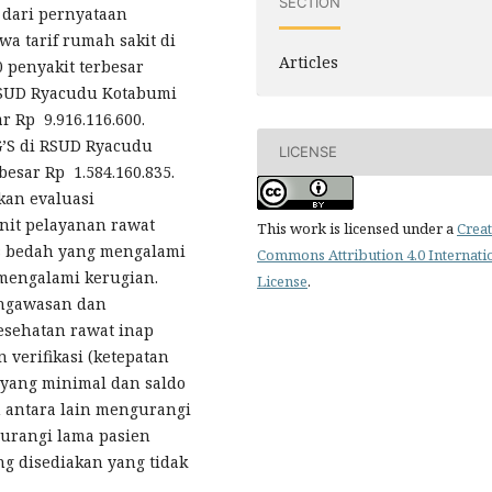
SECTION
s dari pernyataan
a tarif rumah sakit di
Articles
penyakit terbesar
 RSUD Ryacudu Kotabumi
r Rp 9.916.116.600.
G’S di RSUD Ryacudu
LICENSE
esar Rp 1.584.160.835.
kan evaluasi
unit pelayanan rawat
This work is licensed under a
Creat
is bedah yang mengalami
Commons Attribution 4.0 Internati
 mengalami kerugian.
License
.
ngawasan dan
esehatan rawat inap
verifikasi (ketepatan
 yang minimal dan saldo
n antara lain mengurangi
urangi lama pasien
ng disediakan yang tidak