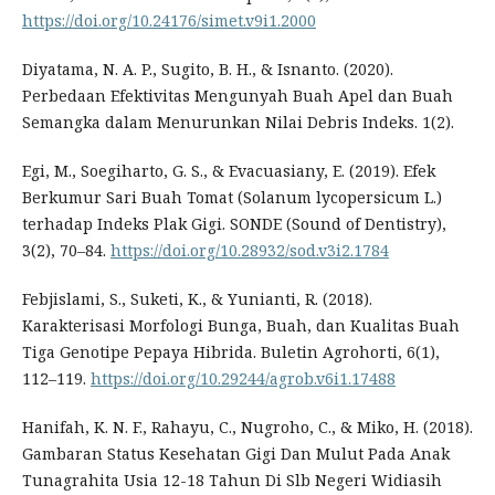
https://doi.org/10.24176/simet.v9i1.2000
Diyatama, N. A. P., Sugito, B. H., & Isnanto. (2020).
Perbedaan Efektivitas Mengunyah Buah Apel dan Buah
Semangka dalam Menurunkan Nilai Debris Indeks. 1(2).
Egi, M., Soegiharto, G. S., & Evacuasiany, E. (2019). Efek
Berkumur Sari Buah Tomat (Solanum lycopersicum L.)
terhadap Indeks Plak Gigi. SONDE (Sound of Dentistry),
3(2), 70–84.
https://doi.org/10.28932/sod.v3i2.1784
Febjislami, S., Suketi, K., & Yunianti, R. (2018).
Karakterisasi Morfologi Bunga, Buah, dan Kualitas Buah
Tiga Genotipe Pepaya Hibrida. Buletin Agrohorti, 6(1),
112–119.
https://doi.org/10.29244/agrob.v6i1.17488
Hanifah, K. N. F., Rahayu, C., Nugroho, C., & Miko, H. (2018).
Gambaran Status Kesehatan Gigi Dan Mulut Pada Anak
Tunagrahita Usia 12-18 Tahun Di Slb Negeri Widiasih