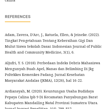
calina
REFERENCES
Adam, Zavera, D’Arc, J., Ratuela, Ellen, & Jeineke. (2022).
Tingkat Pengetahuan Tentang Kebersihan Gigi Dan
Mulut Siswa Sekolah Dasar. Indonesian Journal of Public
Health and Community Medicine, 3(1), 6.
Aljufri, Y. S. (2018). Perbedaan Indeks Debris Mahasiswa
Mengunyah Buah Apel, Nanas dan Belimbing Di Jkg
Poltekkes Kemenkes Padang. Jurnal Kesehatan
Masyarakat Andalas (JKMA), 12(26), hal 16-22.
Ardiansyah, M. (2020). Keuntungan Usaha Budidaya
Pepaya Calina Ipb 9 Di Kecamatan Panyabungan Barat
Kabupaten Mandailing Natal Provinsi Sumatera Utara.
Jurnal Inovasi Penelitian, 1(4), 799–812.