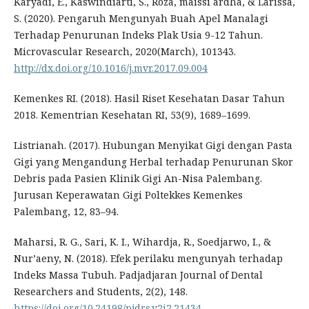
Karyadi, E., Kaswindiarti, S., Roza, maissi ardha, & Larissa,
S. (2020). Pengaruh Mengunyah Buah Apel Manalagi
Terhadap Penurunan Indeks Plak Usia 9-12 Tahun.
Microvascular Research, 2020(March), 101343.
http://dx.doi.org/10.1016/j.mvr.2017.09.004
Kemenkes RI. (2018). Hasil Riset Kesehatan Dasar Tahun
2018. Kementrian Kesehatan RI, 53(9), 1689–1699.
Listrianah. (2017). Hubungan Menyikat Gigi dengan Pasta
Gigi yang Mengandung Herbal terhadap Penurunan Skor
Debris pada Pasien Klinik Gigi An-Nisa Palembang.
Jurusan Keperawatan Gigi Poltekkes Kemenkes
Palembang, 12, 83–94.
Maharsi, R. G., Sari, K. I., Wihardja, R., Soedjarwo, I., &
Nur’aeny, N. (2018). Efek perilaku mengunyah terhadap
Indeks Massa Tubuh. Padjadjaran Journal of Dental
Researchers and Students, 2(2), 148.
https://doi.org/10.24198/pjdrs.v2i2.21434