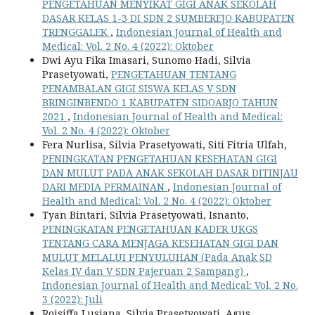
PENGETAHUAN MENYIKAT GIGI ANAK SEKOLAH
DASAR KELAS 1-3 DI SDN 2 SUMBEREJO KABUPATEN
TRENGGALEK
,
Indonesian Journal of Health and
Medical: Vol. 2 No. 4 (2022): Oktober
Dwi Ayu Fika Imasari, Sunomo Hadi, Silvia
Prasetyowati,
PENGETAHUAN TENTANG
PENAMBALAN GIGI SISWA KELAS V SDN
BRINGINBENDO 1 KABUPATEN SIDOARJO TAHUN
2021
,
Indonesian Journal of Health and Medical:
Vol. 2 No. 4 (2022): Oktober
Fera Nurlisa, Silvia Prasetyowati, Siti Fitria Ulfah,
PENINGKATAN PENGETAHUAN KESEHATAN GIGI
DAN MULUT PADA ANAK SEKOLAH DASAR DITINJAU
DARI MEDIA PERMAINAN
,
Indonesian Journal of
Health and Medical: Vol. 2 No. 4 (2022): Oktober
Tyan Bintari, Silvia Prasetyowati, Isnanto,
PENINGKATAN PENGETAHUAN KADER UKGS
TENTANG CARA MENJAGA KESEHATAN GIGI DAN
MULUT MELALUI PENYULUHAN (Pada Anak SD
Kelas IV dan V SDN Pajeruan 2 Sampang)
,
Indonesian Journal of Health and Medical: Vol. 2 No.
3 (2022): Juli
Roisiffa Lusiana, Silvia Prasetyowati, Agus