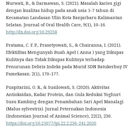
Nurwati, B., & Darmawan, S. (2021). Masalah karies gigi
dengan kualitas hidup pada anak usia 5-7 tahun di
Kecamatan Landasan Ulin Kota Banjarbaru Kalimantan
Selatan. Journal of Oral Health Care, 9(1), 10–16.
http://dx.doi.org/10.29238
Pratama, C. F. P., Prasetyowati, S., & Chairanna, I. (2021).
Efektifitas Mengunyah Buah Apel ( Anna ) yang Dikupas
Kulitnya dan Tidak Dikupas Kulitnya terhadap
Penurunan Debris Indeks pada Murid SDN Batukerbuy IV
Pamekasan. 2(1), 170–177.
Puspitarini, O. R., & Susilowati, S. (2020). Aktivitas
Antioksidan, Kadar Protein, dan Gula Reduksi Yoghurt
Susu Kambing dengan Penambahan Sari Apel Manalagi
(Malus sylvestris). Jurnal Peternakan Indonesia
(Indonesian Journal of Animal Science), 22(2), 236.
https://doi.org/10.25077/jpi.22.2.236-241.2020