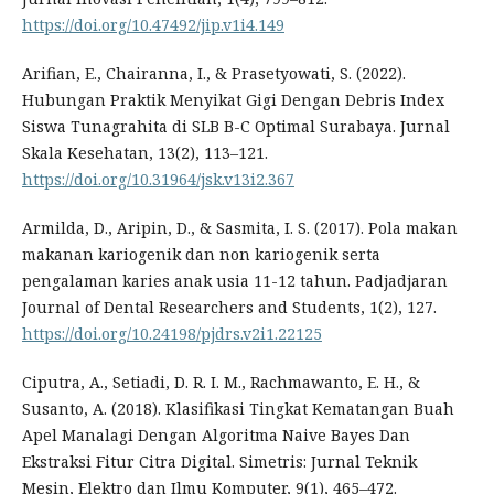
https://doi.org/10.47492/jip.v1i4.149
Arifian, E., Chairanna, I., & Prasetyowati, S. (2022).
Hubungan Praktik Menyikat Gigi Dengan Debris Index
Siswa Tunagrahita di SLB B-C Optimal Surabaya. Jurnal
Skala Kesehatan, 13(2), 113–121.
https://doi.org/10.31964/jsk.v13i2.367
Armilda, D., Aripin, D., & Sasmita, I. S. (2017). Pola makan
makanan kariogenik dan non kariogenik serta
pengalaman karies anak usia 11-12 tahun. Padjadjaran
Journal of Dental Researchers and Students, 1(2), 127.
https://doi.org/10.24198/pjdrs.v2i1.22125
Ciputra, A., Setiadi, D. R. I. M., Rachmawanto, E. H., &
Susanto, A. (2018). Klasifikasi Tingkat Kematangan Buah
Apel Manalagi Dengan Algoritma Naive Bayes Dan
Ekstraksi Fitur Citra Digital. Simetris: Jurnal Teknik
Mesin, Elektro dan Ilmu Komputer, 9(1), 465–472.